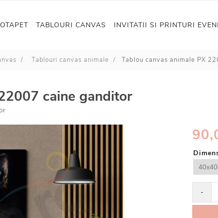
TOTAPET
TABLOURI CANVAS
INVITATII SI PRINTURI EVE
anvas
/
Tablouri canvas animale
/
Tablou canvas animale PX 22
22007 caine ganditor
or
90,
Dimens
-