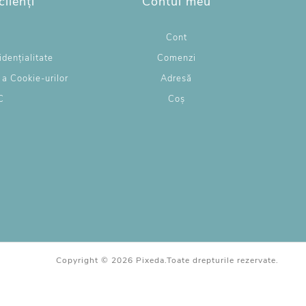
clienți
Contul meu
g
Cont
idențialitate
Comenzi
e a Cookie-urilor
Adresă
C
Coș
L
Copyright © 2026 Pixeda.Toate drepturile rezervate.