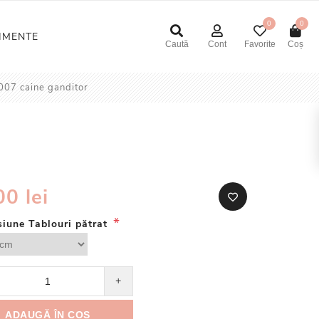
0
0
NIMENTE
Caută
Cont
Favorite
Coș
007 caine ganditor
00 lei
*
iune Tablouri pătrat
+