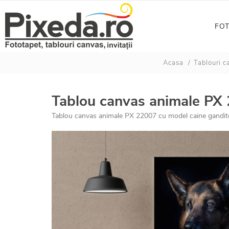
FO
Acasa
/
Tablouri c
Tablou canvas animale PX 
Tablou canvas animale PX 22007 cu model caine gandit