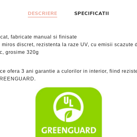
DESCRIERE
SPECIFICATII
at, fabricate manual si finisate
 miros discret, rezistenta la raze UV, cu emisii scazute
ac, grosime 320g
 ofera 3 ani garantie a culorilor in interior, fiind rezist
re GREENGUARD.