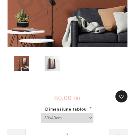
80,00 lei
*
Dimensiune tablou
-
+