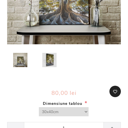
80,00 lei
*
Dimensiune tablou
-
+