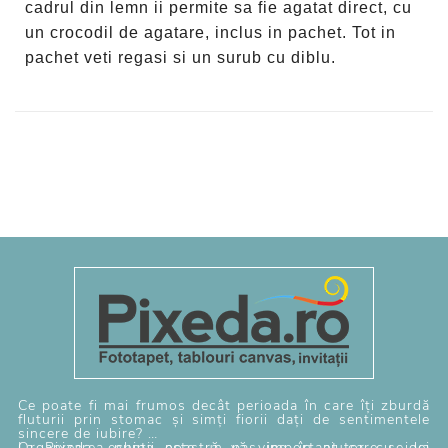
cadrul din lemn ii permite sa fie agatat direct, cu
un crocodil de agatare, inclus in pachet. Tot in
pachet veti regasi si un surub cu diblu.
Ce poate fi mai frumos decât perioada în care îți zburdă
fluturii prin stomac și simți fiorii dați de sentimentele
sincere de iubire?
Organizarea nunții este un pas important care se va
La Pixeda, echipa noastră vă vine în ajutor cu idei