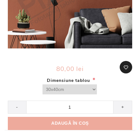
80,00 lei
*
Dimensiune tablou
-
+