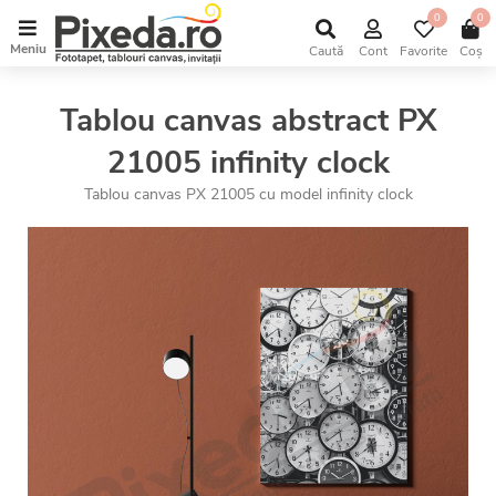
0
0
Meniu
Caută
Cont
Favorite
Coș
Tablou canvas abstract PX
21005 infinity clock
Tablou canvas PX 21005 cu model infinity clock