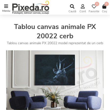
0
0
Meniu
Caută
Cont
Favorite
Coș
Tablou canvas animale PX
20022 cerb
Tablou canvas animale PX 20022 model reprezentat de un cerb