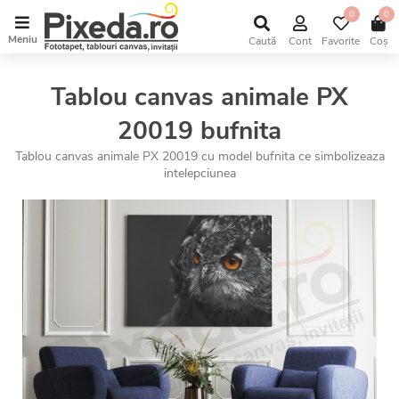
0
0
Meniu
Caută
Cont
Favorite
Coș
Tablou canvas animale PX
20019 bufnita
Tablou canvas animale PX 20019 cu model bufnita ce simbolizeaza
intelepciunea