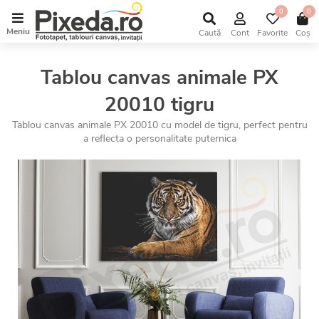
0
0
Meniu
Caută
Cont
Favorite
Coș
Tablou canvas animale PX
20010 tigru
Tablou canvas animale PX 20010 cu model de tigru, perfect pentru
a reflecta o personalitate puternica