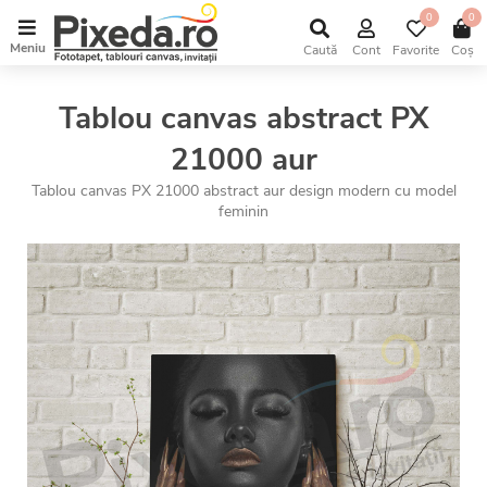
0
0
Meniu
Caută
Cont
Favorite
Coș
Tablou canvas abstract PX
21000 aur
Tablou canvas PX 21000 abstract aur design modern cu model
feminin