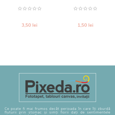
3,50 lei
1,50 lei
Ce poate fi mai frumos decât perioada în care îți zburdă
fluturii prin stomac și simți fiorii dați de sentimentele