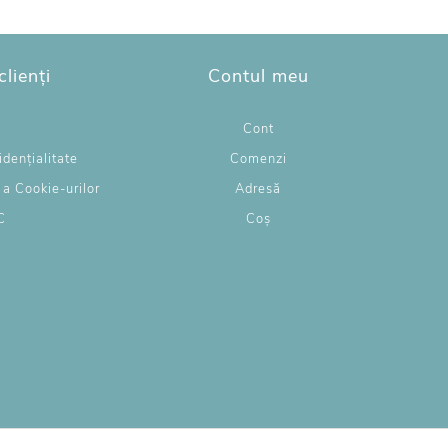
clienți
Contul meu
g
Cont
idențialitate
Comenzi
e a Cookie-urilor
Adresă
C
Coș
L