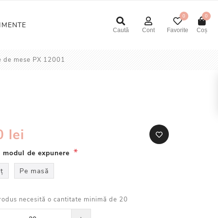
0
0
NIMENTE
Caută
Cont
Favorite
Coș
 de mese PX 12001
 lei
*
i modul de expunere
ț
Pe masă
rodus necesită o cantitate minimă de 20