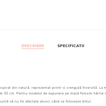
DESCRIERE
SPECIFICATII
irat din natură, reprezentat printr-o crenguță înverzită. La 
 de 30 cm. Pentru modelul de expunere pe masă folosim hârtie 
untă să nu fie afectate atunci când se folosește blițul.