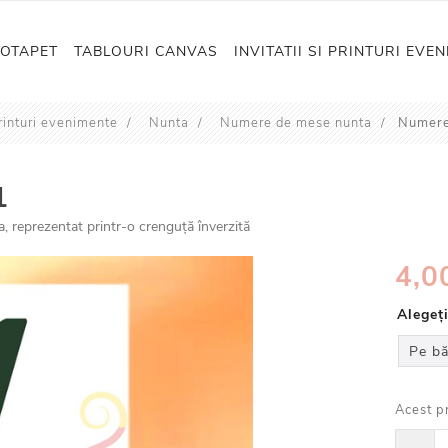
TOTAPET
TABLOURI CANVAS
INVITATII SI PRINTURI EVE
 printuri evenimente
/
Nunta
/
Numere de mese nunta
/
Numere
1
 reprezentat printr-o crenguță înverzită
4,00
Alegeț
Pe bă
Acest p