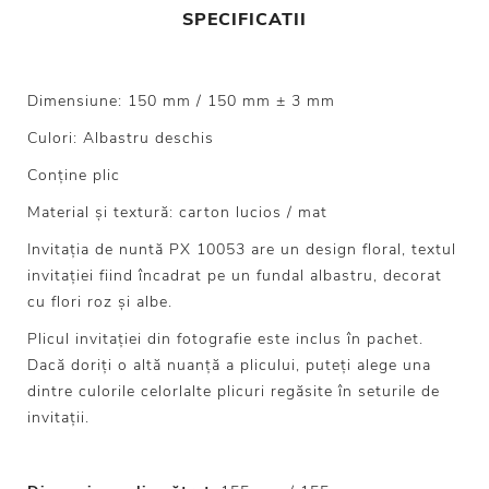
SPECIFICATII
Dimensiune: 150 mm / 150 mm ± 3 mm
Culori: Albastru deschis
Conține plic
Material și textură: carton lucios / mat
Invitația de nuntă PX 10053 are un design floral, textul
invitației fiind încadrat pe un fundal albastru, decorat
cu flori roz și albe.
Plicul invitației din fotografie este inclus în pachet.
Dacă doriți o altă nuanță a plicului, puteți alege una
dintre culorile celorlalte plicuri regăsite în seturile de
invitații.