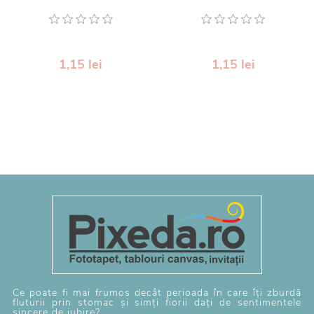
1,15 lei
1,15 lei
Ce poate fi mai frumos decât perioada în care îți zburdă
fluturii prin stomac și simți fiorii dați de sentimentele
sincere de iubire?