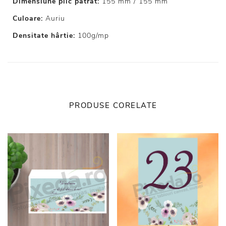
Dimensiune plic pătrat:
155 mm / 155 mm
Culoare:
Auriu
Densitate hârtie:
100g/mp
PRODUSE CORELATE