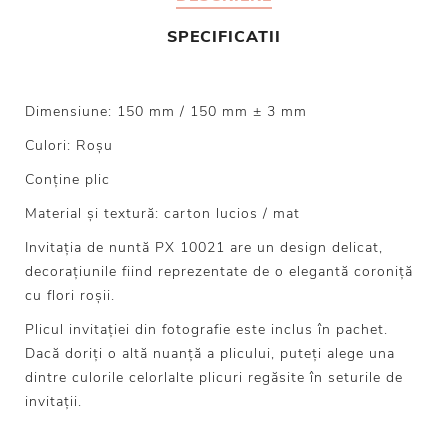
SPECIFICATII
Dimensiune: 150 mm / 150 mm ± 3 mm
Culori: Roșu
Conține plic
Material și textură: carton lucios / mat
Invitația de nuntă PX 10021 are un design delicat,
decorațiunile fiind reprezentate de o elegantă coroniță
cu flori roșii.
Plicul invitației din fotografie este inclus în pachet.
Dacă doriți o altă nuanță a plicului, puteți alege una
dintre culorile celorlalte plicuri regăsite în seturile de
invitații.