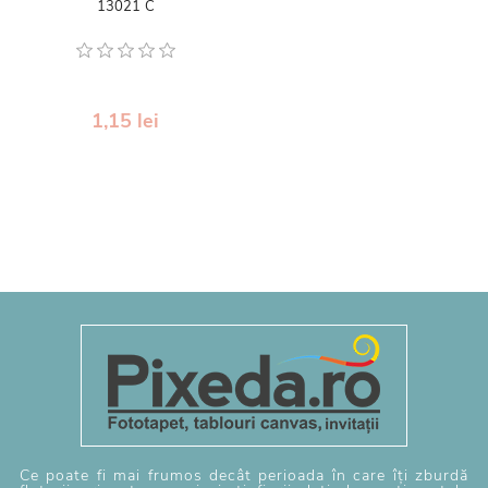
13021 C
1,15 lei
Ce poate fi mai frumos decât perioada în care îți zburdă