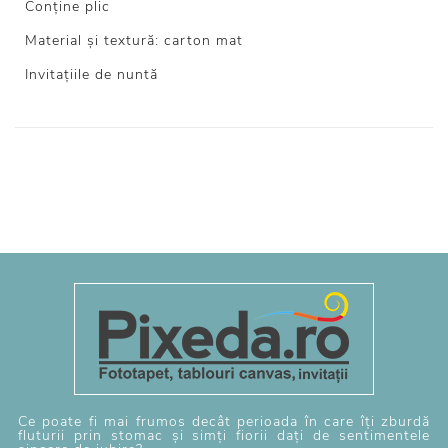
Conține plic
Material și textură: carton mat
Invitațiile de nuntă
Ce poate fi mai frumos decât perioada în care îți zburdă
fluturii prin stomac și simți fiorii dați de sentimentele