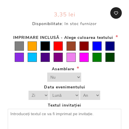
3,35 lei
Disponibilitate:
In stoc furnizor
*
IMPRIMARE INCLUSĂ - Alege culoarea textului
*
Asamblare
Data evenimentului
Textul invitației