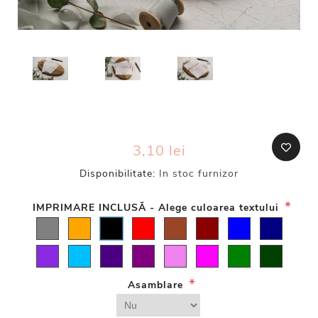
3,10 lei
Disponibilitate:
In stoc furnizor
*
IMPRIMARE INCLUSĂ - Alege culoarea textului
*
Asamblare