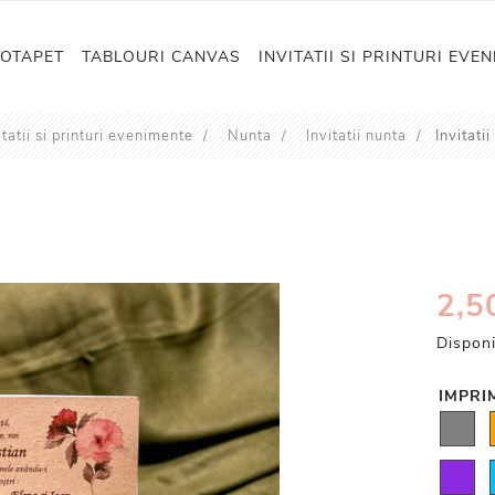
TOTAPET
TABLOURI CANVAS
INVITATII SI PRINTURI EVE
itatii si printuri evenimente
/
Nunta
/
Invitatii nunta
/
Invitati
2,50
Disponi
IMPRIM