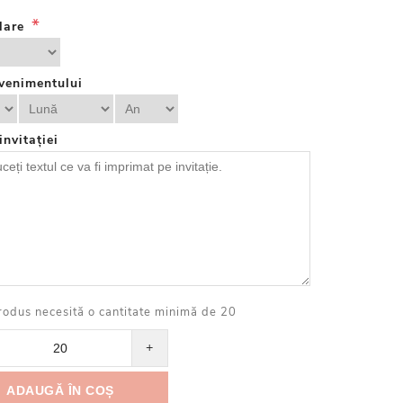
*
lare
venimentului
invitației
rodus necesită o cantitate minimă de 20
+