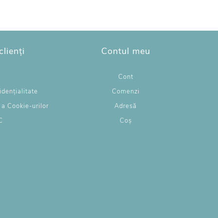
clienți
Contul meu
g
Cont
idențialitate
Comenzi
e a Cookie-urilor
Adresă
C
Coș
L