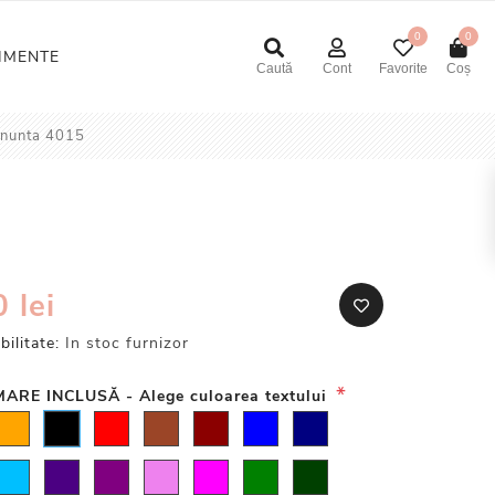
0
0
NIMENTE
Caută
Cont
Favorite
Coș
i nunta 4015
 lei
bilitate:
In stoc furnizor
*
ARE INCLUSĂ - Alege culoarea textului