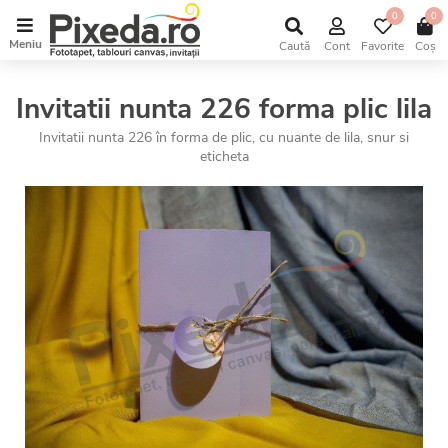
0
0
Meniu
Caută
Cont
Favorite
Coș
Invitatii nunta 226 forma plic lila
Invitatii nunta 226 în forma de plic, cu nuante de lila, snur si
eticheta