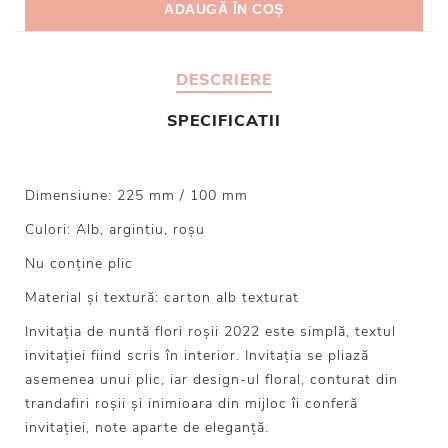
DESCRIERE
SPECIFICATII
Dimensiune: 225 mm / 100 mm
Culori: Alb, argintiu, roșu
Nu conține plic
Material și textură: carton alb texturat
Invitația de nuntă flori roșii 2022 este simplă, textul
invitației fiind scris în interior. Invitația se pliază
asemenea unui plic, iar design-ul floral, conturat din
trandafiri roșii și inimioara din mijloc îi conferă
invitației, note aparte de eleganță.