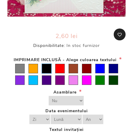
2,60 lei
Disponibilitate:
In stoc furnizor
*
IMPRIMARE INCLUSĂ - Alege culoarea textului
*
Asamblare
Data evenimentului
Textul invitației