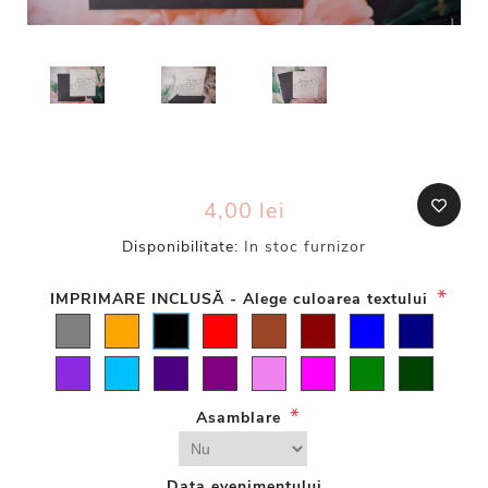
4,00 lei
Disponibilitate:
In stoc furnizor
*
IMPRIMARE INCLUSĂ - Alege culoarea textului
*
Asamblare
Data evenimentului