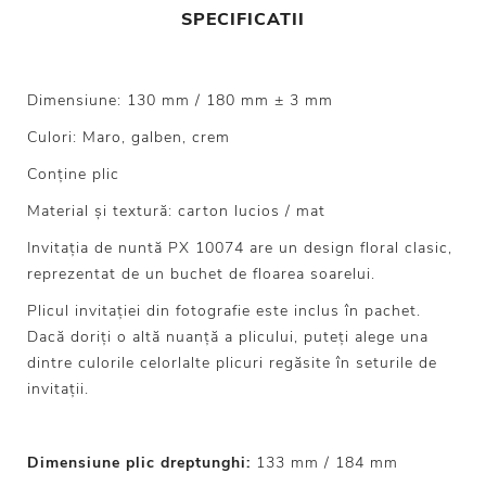
SPECIFICATII
Dimensiune: 130 mm / 180 mm ± 3 mm
Culori: Maro, galben, crem
Conține plic
Material și textură: carton lucios / mat
Invitația de nuntă PX 10074 are un design floral clasic,
reprezentat de un buchet de floarea soarelui.
Plicul invitației din fotografie este inclus în pachet.
Dacă doriți o altă nuanță a plicului, puteți alege una
dintre culorile celorlalte plicuri regăsite în seturile de
invitații.
Dimensiune plic dreptunghi:
133 mm / 184 mm