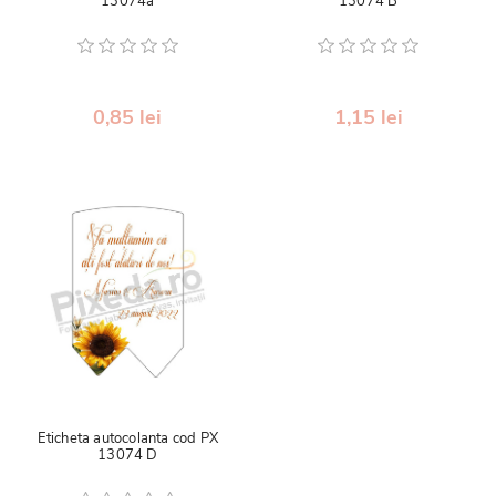
13074a
13074 B
0,85 lei
1,15 lei
Eticheta autocolanta cod PX
13074 D