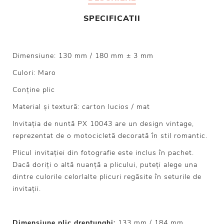
SPECIFICATII
Dimensiune: 130 mm / 180 mm ± 3 mm
Culori: Maro
Conține plic
Material și textură: carton lucios / mat
Invitația de nuntă PX 10043 are un design vintage,
reprezentat de o motocicletă decorată în stil romantic.
Plicul invitației din fotografie este inclus în pachet.
Dacă doriți o altă nuanță a plicului, puteți alege una
dintre culorile celorlalte plicuri regăsite în seturile de
invitații.
Dimensiune plic dreptunghi:
133 mm / 184 mm