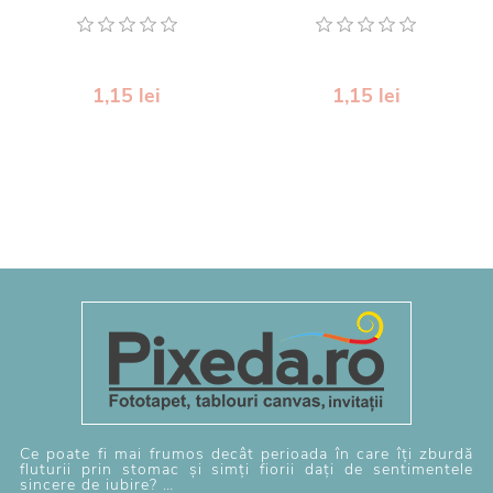
1,15 lei
1,15 lei
Ce poate fi mai frumos decât perioada în care îți zburdă
fluturii prin stomac și simți fiorii dați de sentimentele
sincere de iubire?