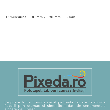
Dimensiune: 130 mm / 180 mm ± 3 mm
Ce poate fi mai frumos decât perioada în care îți zburdă
fluturii prin stomac și simți fiorii dați de sentimentele
sincere de iubire?