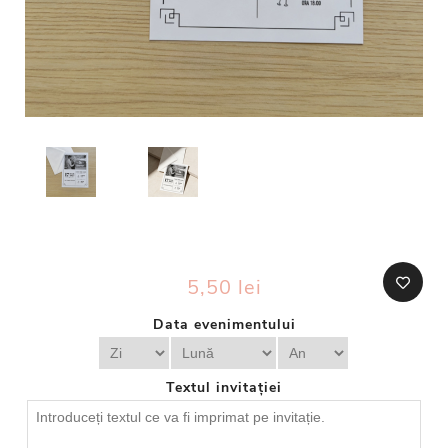
5,50 lei
Data evenimentului
Textul invitației