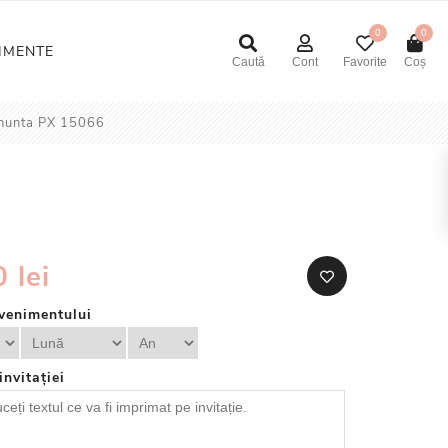
0
0
NIMENTE
Caută
Cont
Favorite
Coș
e nunta PX 15066
 lei
venimentului
invitației