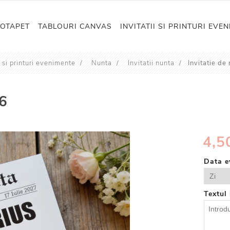
TOTAPET
TABLOURI CANVAS
INVITATII SI PRINTURI EVE
i si printuri evenimente
/
Nunta
/
Invitatii nunta
/
Invitatie d
66
4,50
Data e
Textul 