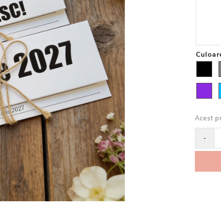
Culoar
Acest p
-