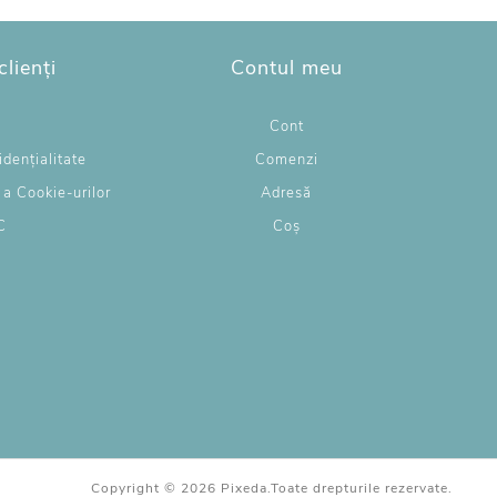
clienți
Contul meu
g
Cont
idențialitate
Comenzi
e a Cookie-urilor
Adresă
C
Coș
L
Copyright © 2026 Pixeda.Toate drepturile rezervate.