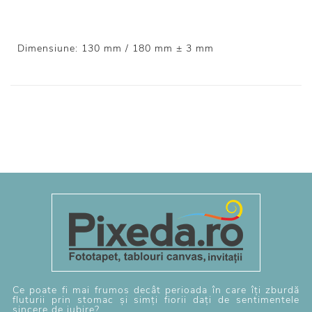
Dimensiune: 130 mm / 180 mm ± 3 mm
Ce poate fi mai frumos decât perioada în care îți zburdă
fluturii prin stomac și simți fiorii dați de sentimentele
sincere de iubire?