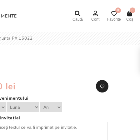
0
0
NIMENTE
Caută
Cont
Favorite
Coș
e nunta PX 15022
 lei
venimentului
invitației