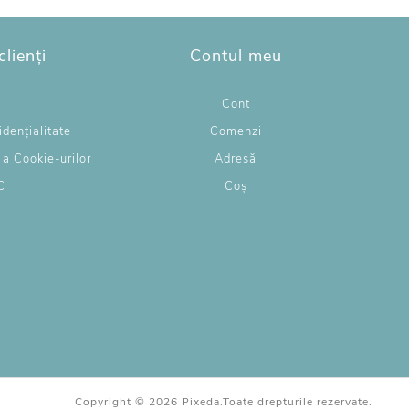
clienți
Contul meu
g
Cont
idențialitate
Comenzi
e a Cookie-urilor
Adresă
C
Coș
L
Copyright © 2026 Pixeda.Toate drepturile rezervate.