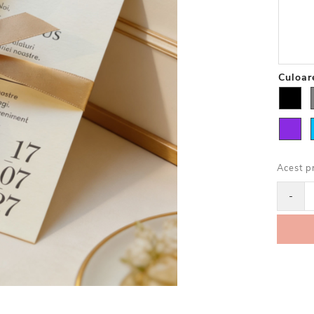
Culoar
Acest p
-