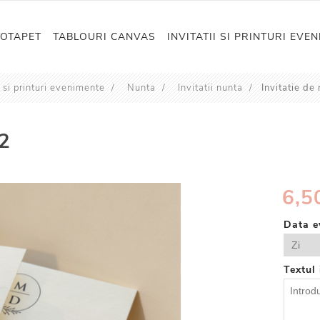
TOTAPET
TABLOURI CANVAS
INVITATII SI PRINTURI EVE
i si printuri evenimente
/
Nunta
/
Invitatii nunta
/
Invitatie d
22
6,50
Data e
Textul 