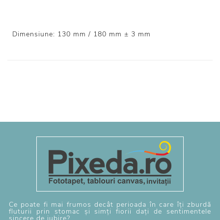
Dimensiune: 130 mm / 180 mm ± 3 mm
Ce poate fi mai frumos decât perioada în care îți zburdă
fluturii prin stomac și simți fiorii dați de sentimentele
sincere de iubire?