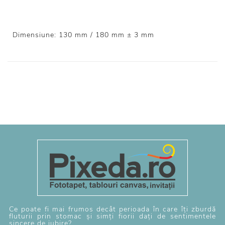
Dimensiune: 130 mm / 180 mm ± 3 mm
Ce poate fi mai frumos decât perioada în care îți zburdă
fluturii prin stomac și simți fiorii dați de sentimentele
sincere de iubire?