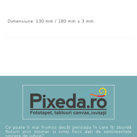
Dimensiune: 130 mm / 180 mm ± 3 mm
Ce poate fi mai frumos decât perioada în care îți zburdă
fluturii prin stomac și simți fiorii dați de sentimentele
sincere de iubire?