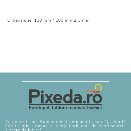
Dimensiune: 130 mm / 180 mm ± 3 mm
Ce poate fi mai frumos decât perioada în care îți zburdă
fluturii prin stomac și simți fiorii dați de sentimentele
sincere de iubire?