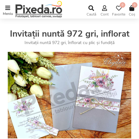
0
0
Meniu
Caută
Cont
Favorite
Coș
Invitații nuntă 972 gri, inflorat
Invitații nuntă 972 gri, înflorat cu plic și fundiță