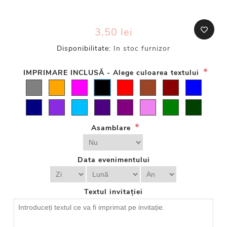
3,50 lei
Disponibilitate:
In stoc furnizor
*
IMPRIMARE INCLUSĂ - Alege culoarea textului
*
Asamblare
Data evenimentului
Textul invitației