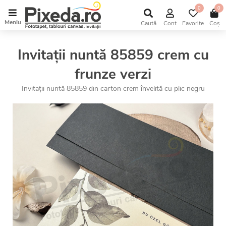
0
0
Meniu
Caută
Cont
Favorite
Coș
Invitații nuntă 85859 crem cu
frunze verzi
Invitații nuntă 85859 din carton crem învelită cu plic negru