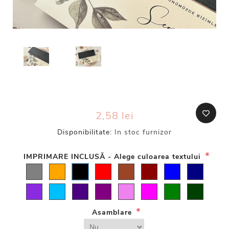
2,58 lei
Disponibilitate:
In stoc furnizor
*
IMPRIMARE INCLUSĂ - Alege culoarea textului
*
Asamblare