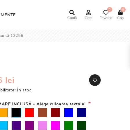
0
0
NIMENTE
Caută
Cont
Favorite
Coș
i nuntă 12286
 lei
bilitate:
În stoc
*
ARE INCLUSĂ - Alege culoarea textului