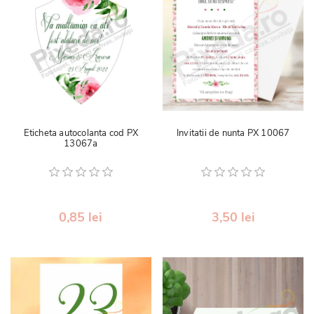
Eticheta autocolanta cod PX
Invitatii de nunta PX 10067
13067a
0,85 lei
3,50 lei