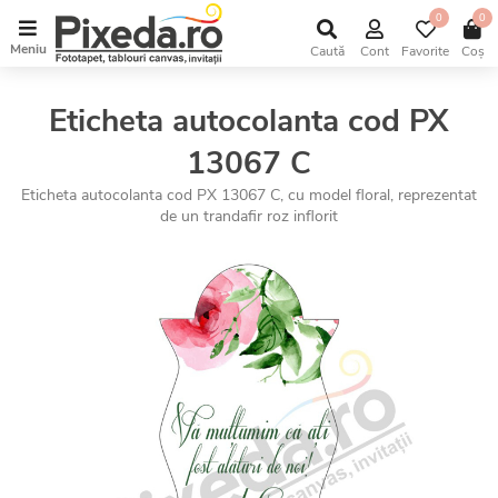
0
0
Meniu
Caută
Cont
Favorite
Coș
Eticheta autocolanta cod PX
13067 C
Eticheta autocolanta cod PX 13067 C, cu model floral, reprezentat
de un trandafir roz inflorit