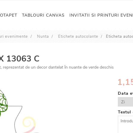
TOTAPET
TABLOURI CANVAS
INVITATII SI PRINTURI EVE
nturi evenimente
/
Nunta
/
Etichete autocolante
/
Eticheta aut
PX 13063 C
, reprezentat de un decor dantelat în nuante de verde deschis
1,15
Data e
Textul