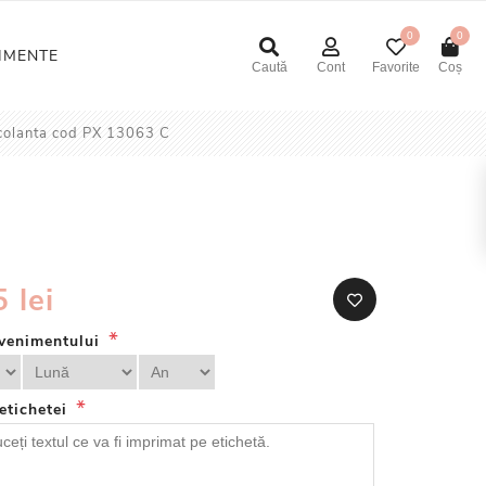
0
0
NIMENTE
Caută
Cont
Favorite
Coș
ocolanta cod PX 13063 C
 lei
*
venimentului
*
 etichetei