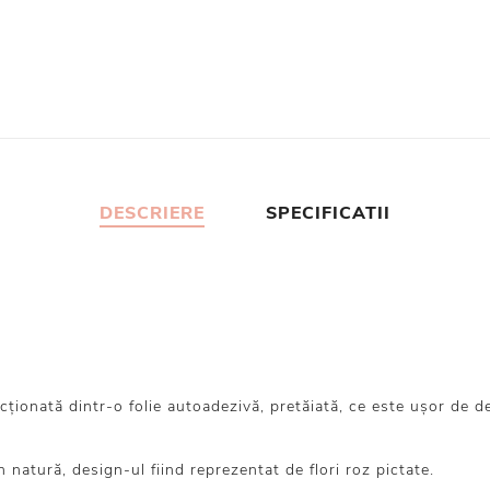
DESCRIERE
SPECIFICATII
onată dintr-o folie autoadezivă, pretăiată, ce este ușor de dezli
n natură, design-ul fiind reprezentat de flori roz pictate.