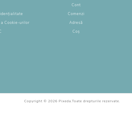
g
Cont
idențialitate
Comenzi
e a Cookie-urilor
Adresă
C
Coș
L
Copyright © 2026 Pixeda.Toate drepturile rezervate.