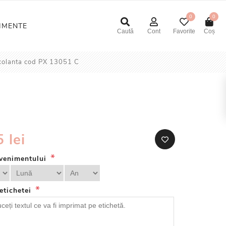
0
0
NIMENTE
Caută
Cont
Favorite
Coș
ocolanta cod PX 13051 C
 lei
*
venimentului
*
 etichetei