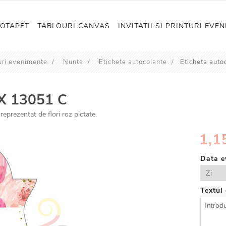
TOTAPET
TABLOURI CANVAS
INVITATII SI PRINTURI EVE
nturi evenimente
/
Nunta
/
Etichete autocolante
/
Eticheta aut
PX 13051 C
eprezentat de flori roz pictate
1,15
Data e
Textul