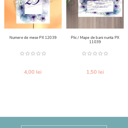
Numere de mese PX 12039
Plic / Mape de bani nunta PX
11039
4,00 lei
1,50 lei