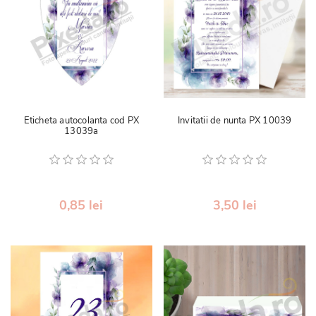
Eticheta autocolanta cod PX
Invitatii de nunta PX 10039
13039a
0,85 lei
3,50 lei