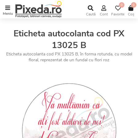
0
0
Meniu
Caută
Cont
Favorite
Coș
Eticheta autocolanta cod PX
13025 B
Eticheta autocolanta cod PX 13025 B, în forma rotunda, cu model
floral, reprezentat de un fundal cu flori roz