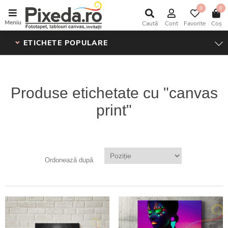
0
0
Meniu
Caută
Cont
Favorite
Coș
ETICHETE POPULARE
Produse etichetate cu "canvas
print"
Ordonează după